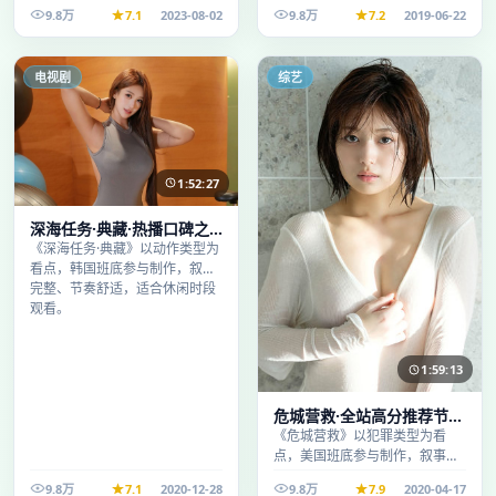
事完整、节奏舒适，适合休闲时
9.8万
7.1
2023-08-02
9.8万
7.2
2019-06-22
段观看。
电视剧
综艺
1:52:27
深海任务·典藏·热播口碑之
作剧情扎实演技在线
《深海任务·典藏》以动作类型为
看点，韩国班底参与制作，叙事
完整、节奏舒适，适合休闲时段
观看。
1:59:13
危城营救·全站高分推荐节奏
紧凑值得追看
《危城营救》以犯罪类型为看
点，美国班底参与制作，叙事完
整、节奏舒适，适合休闲时段观
9.8万
7.1
2020-12-28
9.8万
7.9
2020-04-17
看。