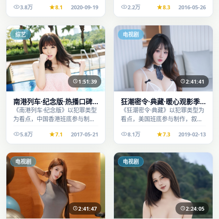
叙事完整、节奏舒适，适合休闲
整、节奏舒适，适合休闲时段观
3.8万
8.1
2020-09-19
2.2万
8.3
2016-05-26
时段观看。
看。
综艺
电视剧
1:51:39
2:41:41
南港列车·纪念版·热播口碑
狂潮密令·典藏·暖心观影季
之作剧情扎实演技在线
口碑发酵持续升温
《南港列车·纪念版》以犯罪类型
《狂潮密令·典藏》以犯罪类型为
为看点，中国香港班底参与制
看点，美国班底参与制作，叙事
作，叙事完整、节奏舒适，适合
完整、节奏舒适，适合休闲时段
5.8万
7.1
2017-05-21
8.1万
7.3
2019-02-13
休闲时段观看。
观看。
电视剧
电视剧
2:41:47
2:24:05