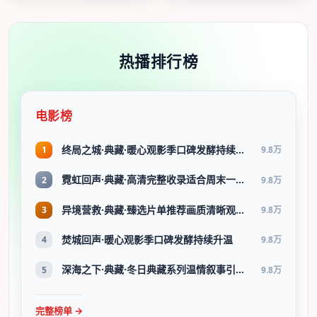
热播排行榜
电影榜
终局之城·典藏·暖心观影季口碑发酵持续升温
1
9.8万
霓虹回声·典藏·高清完整收录适合周末一口气刷完
2
9.8万
异境营救·典藏·臻选片单推荐画质清晰观看流畅
3
9.8万
焚城回声·暖心观影季口碑发酵持续升温
4
9.8万
深海之下·典藏·冬日典藏系列温情叙事引人入胜
5
9.8万
完整榜单 →