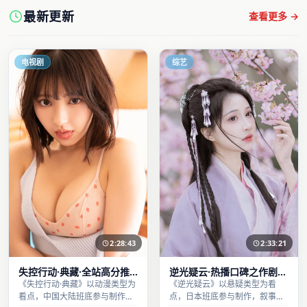
最新更新
查看更多 →
电视剧
综艺
2:28:43
2:33:21
失控行动·典藏·全站高分推
逆光疑云·热播口碑之作剧情
荐节奏紧凑值得追看
扎实演技在线
《失控行动·典藏》以动漫类型为
《逆光疑云》以悬疑类型为看
看点，中国大陆班底参与制作，
点，日本班底参与制作，叙事完