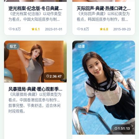
逆光档案·纪念版·冬日典藏
天际回声·典藏·热播口碑之
系列温情叙事引人入胜
作剧情扎实演技在线
《逆光档案·纪念版》以动作类型
《天际回声·典藏》以科幻类型为
为看点，中国大陆班底参与制
看点，韩国班底参与制作，叙事
作，叙事完整、节奏舒适，适合
完整、节奏舒适，适合休闲时段
9.8万
6.1
2023-01-01
9.8万
6.8
2015-09-23
休闲时段观看。
观看。
综艺
动漫
2:36:47
风暴猎局·典藏·暖心观影季
口碑发酵持续升温
《风暴猎局·典藏》以犯罪类型为
看点，中国香港班底参与制作，
叙事完整、节奏舒适，适合休闲
时段观看。
1:51:13