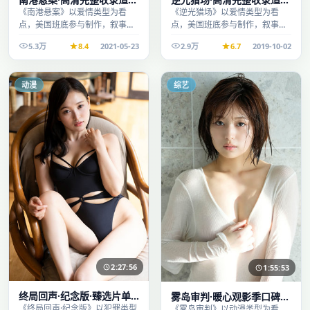
周末一口气刷完
周末一口气刷完
《南港悬案》以爱情类型为看
《逆光猎场》以爱情类型为看
点，美国班底参与制作，叙事完
点，美国班底参与制作，叙事完
整、节奏舒适，适合休闲时段观
整、节奏舒适，适合休闲时段观
5.3万
8.4
2021-05-23
2.9万
6.7
2019-10-02
看。
看。
动漫
综艺
2:27:56
1:55:53
终局回声·纪念版·臻选片单
雾岛审判·暖心观影季口碑发
推荐画质清晰观看流畅
酵持续升温
《终局回声·纪念版》以犯罪类型
《雾岛审判》以动漫类型为看