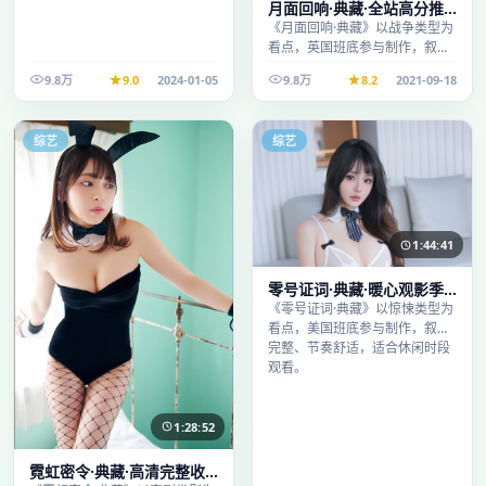
月面回响·典藏·全站高分推
荐节奏紧凑值得追看
《月面回响·典藏》以战争类型为
看点，英国班底参与制作，叙事
完整、节奏舒适，适合休闲时段
9.8万
9.0
2024-01-05
9.8万
8.2
2021-09-18
观看。
综艺
综艺
1:44:41
零号证词·典藏·暖心观影季
口碑发酵持续升温
《零号证词·典藏》以惊悚类型为
看点，美国班底参与制作，叙事
完整、节奏舒适，适合休闲时段
观看。
1:28:52
霓虹密令·典藏·高清完整收