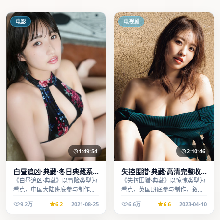
电影
电视剧
1:49:54
2:10:46
白昼追凶·典藏·冬日典藏系
失控围猎·典藏·高清完整收
列温情叙事引人入胜
录适合周末一口气刷完
《白昼追凶·典藏》以冒险类型为
《失控围猎·典藏》以惊悚类型为
看点，中国大陆班底参与制作，
看点，英国班底参与制作，叙事
叙事完整、节奏舒适，适合休闲
完整、节奏舒适，适合休闲时段
9.2万
6.2
2021-08-25
6.6万
6.6
2023-04-10
时段观看。
观看。