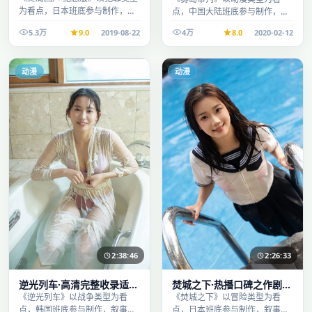
为看点，日本班底参与制作，叙
点，中国大陆班底参与制作，叙
事完整、节奏舒适，适合休闲时
事完整、节奏舒适，适合休闲时
5.3万
9.0
2019-08-22
4万
8.0
2020-02-12
段观看。
段观看。
动漫
动漫
2:38:46
2:26:33
逆光列车·高清完整收录适合
焚城之下·热播口碑之作剧情
周末一口气刷完
扎实演技在线
《逆光列车》以战争类型为看
《焚城之下》以冒险类型为看
点，韩国班底参与制作，叙事完
点，日本班底参与制作，叙事完