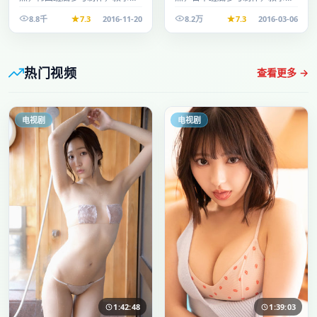
整、节奏舒适，适合休闲时段观
整、节奏舒适，适合休闲时段观
8.8千
7.3
2016-11-20
8.2万
7.3
2016-03-06
看。
看。
热门视频
查看更多 →
电视剧
电视剧
1:42:48
1:39:03