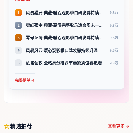
风暴猎局·典藏·暖心观影季口碑发酵持续升温
1
9.8万
霓虹密令·典藏·高清完整收录适合周末一口气刷完
2
9.8万
零号证词·典藏·暖心观影季口碑发酵持续升温
3
9.8万
风暴风云·暖心观影季口碑发酵持续升温
4
9.8万
危城营救·全站高分推荐节奏紧凑值得追看
5
9.8万
完整榜单 →
精选推荐
查看更多 →