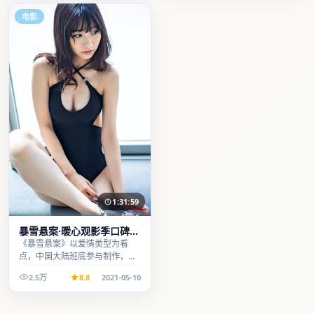
电影
1:31:59
暴雪悬案·暖心观影季口碑发
酵持续升温
《暴雪悬案》以爱情类型为看
点，中国大陆班底参与制作，叙
事完整、节奏舒适，适合休闲时
2.5万
8.8
2021-05-10
段观看。