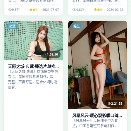
看点，中国大陆班底参与制作，
看点，美国班底参与制作，叙事
叙事完整、节奏舒适，适合休闲
完整、节奏舒适，适合休闲时段
9.8万
6.1
2021-07-07
9.8万
6.4
2024-02-22
时段观看。
观看。
动漫
综艺
1:58:50
天际之城·典藏·臻选片单推
荐画质清晰观看流畅
《天际之城·典藏》以惊悚类型为
看点，美国班底参与制作，叙事
完整、节奏舒适，适合休闲时段
观看。
2:21:53
风暴风云·暖心观影季口碑发
酵持续升温
《风暴风云》以惊悚类型为看
点，中国香港班底参与制作，叙