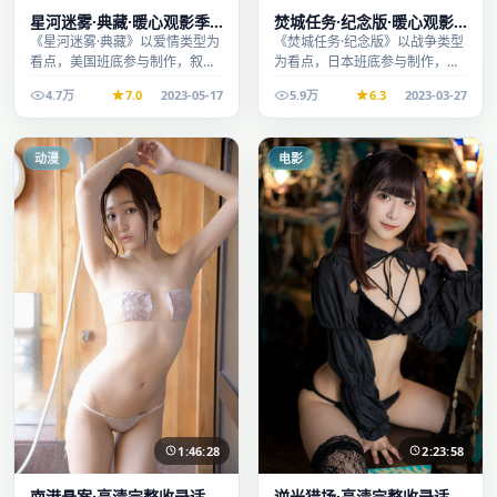
星河迷雾·典藏·暖心观影季
焚城任务·纪念版·暖心观影
口碑发酵持续升温
季口碑发酵持续升温
《星河迷雾·典藏》以爱情类型为
《焚城任务·纪念版》以战争类型
看点，美国班底参与制作，叙事
为看点，日本班底参与制作，叙
完整、节奏舒适，适合休闲时段
事完整、节奏舒适，适合休闲时
4.7万
7.0
2023-05-17
5.9万
6.3
2023-03-27
观看。
段观看。
动漫
电影
1:46:28
2:23:58
南港悬案·高清完整收录适合
逆光猎场·高清完整收录适合