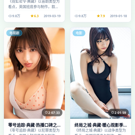
录适合周末一口气刷完
《霓虹密令·典藏》以喜剧类型为
看点，英国班底参与制作，叙事
完整、节奏舒适，适合休闲时段
9.8万
6.3
2019-03-19
9.8万
7.9
2019-01-18
观看。
电视剧
电影
2:07:33
2:01:59
零号追踪·典藏·热播口碑之
终局之城·典藏·暖心观影季
作剧情扎实演技在线
口碑发酵持续升温
《零号追踪·典藏》以犯罪类型为
《终局之城·典藏》以战争类型为